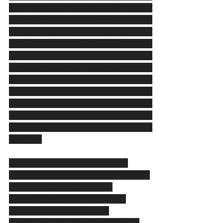
encuentre, el no abrigarse 
correctamente (en el caso de los 
climas fríos), o el refugiarse del 
intenso sol en ambientes con aire 
acondicionados potentes y 
ventiladores (en el caso de vivir en 
climas tropicales), le afectará y lo hará 
más propenso para contraer desde 
reacciones alérgicas hasta 
enfermedades respiratorias 
comunes y/o graves, 
dependiendo 
del caso.
¿Pero, cómo diferenciarlas, qué 
hacer en cada caso y cómo tratarlas? 
La clave está en aprender a 
distinguirlas para combatirlas a 
tiempo. Las enfermedades 
respiratorias que predominan en la 