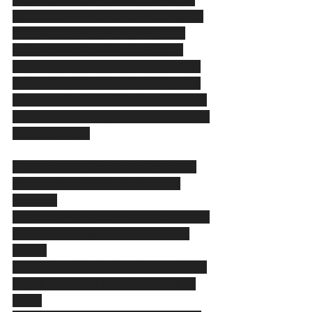
época de invierno (de enero a mayo) 
van desde el 
resfriado común (o 
catarro), la gripe, la faringitis, la 
rinofaringitis, la faringoamigdalitis, 
la rinosinusitis, la bronquitis aguda 
de causa viral y la influenza A-H1N1
(esta última propagada en el Ecuador 
desde el 2009).
Todo esto sin olvidarse del mutado
Coronavirus “SARS-coV2” (que 
provocó
la pandemia del Covid-19)
, que llegó 
al Ecuador el 29 de febrero con el 
primer
caso positivo declarado oficialmente; 
lo que impulsó a las autoridades al 
cierre