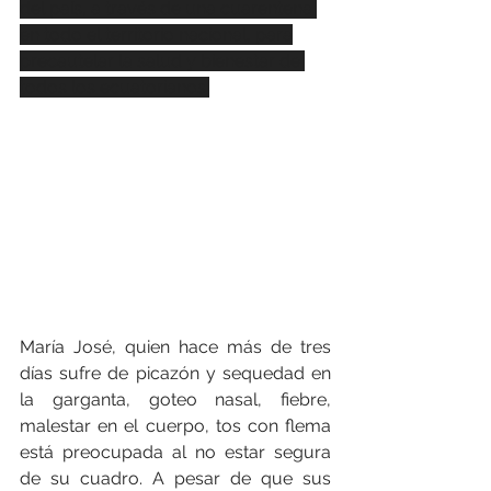
del país, a través de una cuarentena 
en todo el territorio nacional, para
precautelar la salud y bienestar de 
todos los ecuatorianos.
María José, quien hace más de tres 
días sufre de picazón y sequedad en 
la garganta, goteo nasal, fiebre, 
malestar en el cuerpo, tos con flema 
está preocupada al no estar segura 
de su cuadro. A pesar de que sus 