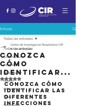
Entrada
Todas las entradas
Centro de Investigación Respiratorio CIR
Todas las entradas
8 min de lectura
Conozca
Coronavirus
cómo
ronquidos
identificar...
Respiración
Obtuvo NaN de 5 estrellas.
Sueño
Conozca cómo 
tabaquismo
identificar las 
diferentes 
Virus
Infecciones 
Resfriados