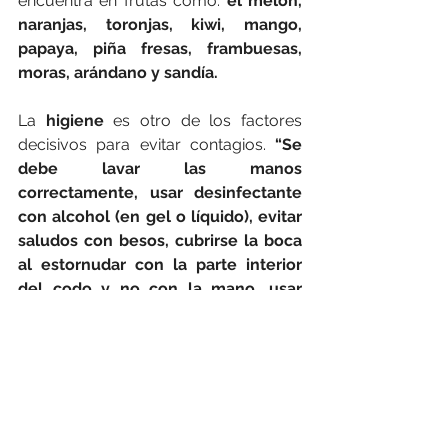
encuentra en frutas como: 
el melón, 
naranjas, toronjas, kiwi, mango, 
papaya, piña fresas, frambuesas, 
moras, arándano y sandía. 
La 
higiene
 es otro de los factores 
decisivos para evitar contagios. 
“Se 
debe lavar las manos 
correctamente, usar desinfectante 
con alcohol (en gel o líquido), evitar 
saludos con besos, cubrirse la boca 
al estornudar con la parte interior 
del codo y no con la mano, usar 
mascarillas o tapabocas (en casos 
necesarios) al acudir a lugares 
públicos...”,
 aconseja el doctor 
Sánchez. 
Otra alternativa sugerida por los 