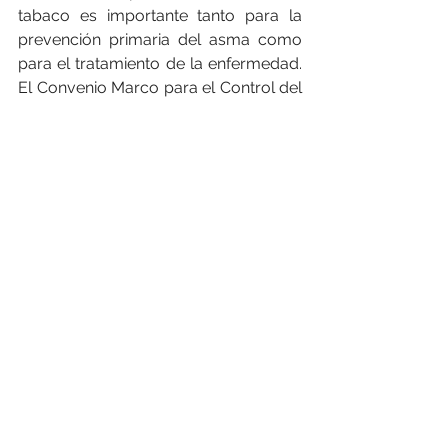
tabaco es importante tanto para la 
prevención primaria del asma como 
para el tratamiento de la enfermedad. 
El Convenio Marco para el Control del 
Tabaco permite avanzar en este 
ámbito, al igual que diversas 
iniciativas de la OMS, como el plan de 
medidas MPOWER o el programa 
mTobacco Cessation.
El asma no tiene cura, pero sus 
síntomas pueden controlarse. Dado 
que el asma suele cambiar con el 
tiempo, es importante que colabores 
con el médico para hacer un 
seguimiento de los signos y los 
síntomas y ajustar el tratamiento 
según sea necesario.