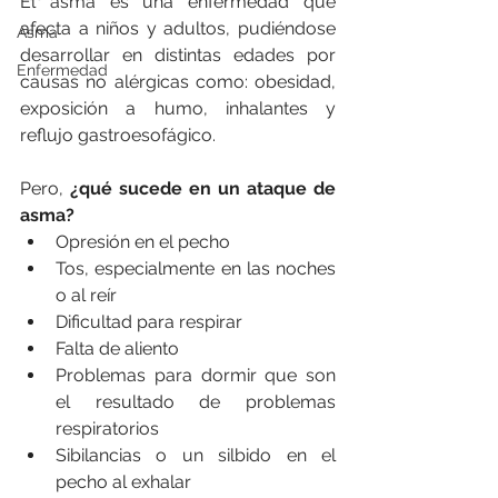
El asma es una enfermedad que 
afecta a niños y adultos, pudiéndose 
Asma
desarrollar en distintas edades por 
Enfermedad
causas no alérgicas como: obesidad, 
exposición a humo, inhalantes y 
reflujo gastroesofágico.
Pero, 
¿qué sucede en un ataque de 
asma?
Opresión en el pecho
Tos, especialmente en las noches 
o al reír
Dificultad para respirar
Falta de aliento
Problemas para dormir que son 
el resultado de problemas 
respiratorios
Sibilancias o un silbido en el 
pecho al exhalar