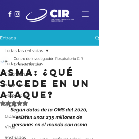
Entrada
Todas las entradas
Centro de Investigación Respiratorio CIR
Todas las entradas
2 min de lectura
ASMA: ¿QUÉ
Coronavirus
SUCEDE EN UN
ronquidos
ATAQUE?
Respiración
Obtuvo NaN de 5 estrellas.
Sueño
Según datos de la OMS del 2020, 
tabaquismo
existen unos 235 millones de 
personas en el mundo con asma
Virus
Resfriados