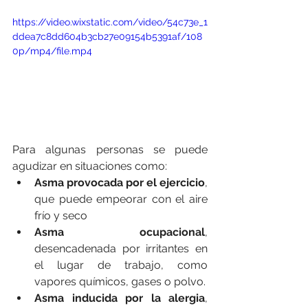
https://video.wixstatic.com/video/54c73e_1
ddea7c8dd604b3cb27e09154b5391af/108
0p/mp4/file.mp4
Para algunas personas se puede 
agudizar en situaciones como:
Asma provocada por el ejercicio
, 
que puede empeorar con el aire 
frío y seco
Asma ocupacional
, 
desencadenada por irritantes en 
el lugar de trabajo, como 
vapores químicos, gases o polvo.
Asma inducida por la alergia
, 