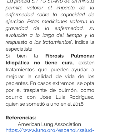
“La prueba SIT TO STAND de un minuto, 
permite valorar el impacto de la 
enfermedad sobre la capacidad de 
ejercicio. Estas mediciones valoran la 
gravedad de la enfermedad, su 
evolución a lo largo del tiempo y la 
respuesta a los tratamientos
”, indica la 
especialista. 
Si bien la 
Fibrosis Pulmonar 
Idiopática no tiene cura,
 existen 
tratamientos que pueden ayudar a 
mejorar la calidad de vida de los 
pacientes. En casos extremos, se opta 
por el trasplante de pulmón, como 
ocurrió con José Luis Rodríguez, 
quien se sometió a uno en el 2018. 
Referencias:
·         American Lung Association
https://www.lung.org/espanol/salud-
pulmonar-y-enfermedades/fibrosis-