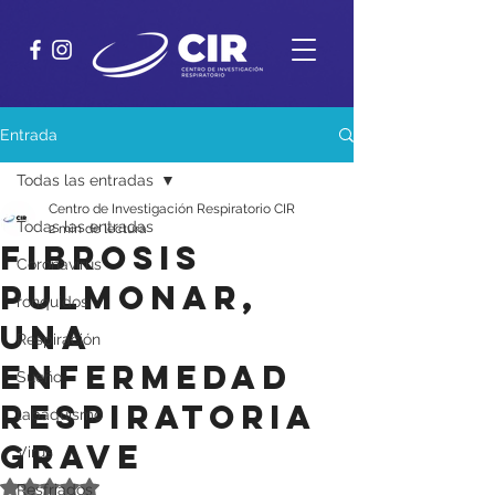
Entrada
Todas las entradas
Centro de Investigación Respiratorio CIR
Todas las entradas
2 min de lectura
Fibrosis
Coronavirus
pulmonar,
ronquidos
una
Respiración
enfermedad
Sueño
respiratoria
tabaquismo
grave
Virus
Obtuvo NaN de 5 estrellas.
Resfriados